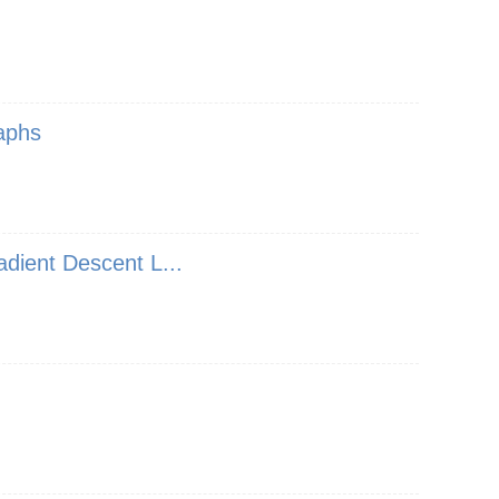
raphs
dient Descent L...