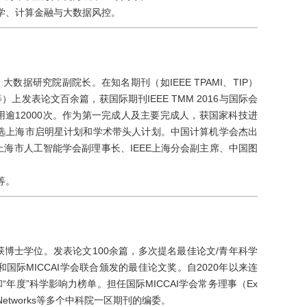
学、计算金融与大数据风控。
据研究院副院长。在知名期刊（如IEEE TPAMI、TIP）
MM等）上发表论文百余篇，获国际期刊IEEE TMM 2016与国际会
论文总被引用逾12000次。作为第一完成人及主要完成人，获国家科技进
入选上海市启明星计划和学术带头人计划。中国计算机学会杰出
、上海市人工智能学会副理事长、IEEE上海分会副主席、中国图
等。
获博士学位。发表论文100余篇，多次提名最佳论文/青年科学
国际MICCAI学会联合颁发的最佳论文奖。自2020年以来连
“年度”科学影响力榜单。担任国际MICCAI学会常务理事（Ex
eurual Networks等多个中科院一区期刊的编委。