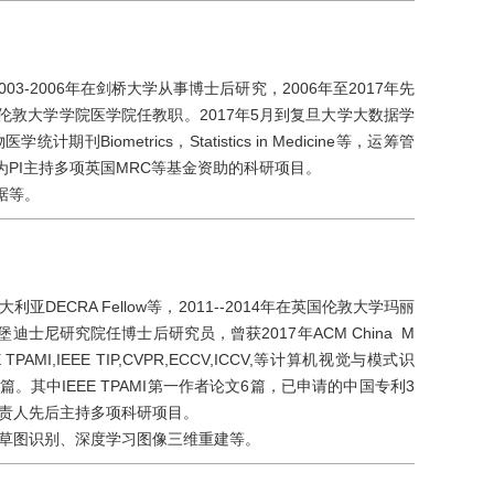
3-2006年在剑桥大学从事博士后研究，2006年至2017年先
敦大学学院医学院任教职。2017年5月到复旦大学大数据学
期刊Biometrics，Statistics in Medicine等，运筹管
作为PI主持多项英国MRC等基金资助的科研项目。
据等。
DECRA Fellow等，2011--2014年在英国伦敦大学玛丽
兹堡迪士尼研究院任博士后研究员，曾获2017年ACM China M
E TPAMI,IEEE TIP,CVPR,ECCV,ICCV,等计算机视觉与模式识
其中IEEE TPAMI第一作者论文6篇，已申请的中国专利3
负责人先后主持多项科研项目。
习草图识别、深度学习图像三维重建等。