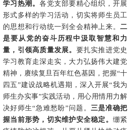
学习热潮。
各党支部
要精心组织，开展
形式多样的
学习活动
，切实将师生员工
的思想和行动统一到全会精神上来。
二
是要从党的奋斗历程中汲取智慧和力
量，引领高质量发展。
要扎实推进党史
学习教育走深走实，大力弘扬伟大建党
精神，赓续
复旦百年红色基因
，把握
“
十
四五
”
建设战略机遇期，深入开展
“
我为
师生办实事
”
实践活动，用心用情用力解
决好师生
“
急难愁盼
”
问题。
三是准确把
握当前形势，切实维护安全稳定。
绷紧